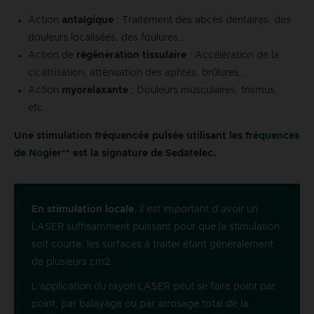
Action
antalgique
: Traitement des abcès dentaires, des
douleurs localisées, des foulures…
Action de
régénération tissulaire
: Accélération de la
cicatrisation, atténuation des aphtes, brûlures…
Action
myorelaxante
: Douleurs musculaires, trismus,
etc…
Une stimulation fréquencée pulsée utilisant les
fréquences
de Nogier
** est la signature de Sedatelec.
En stimulation locale
, il est important d’avoir un
LASER suffisamment puissant pour que la stimulation
soit courte, les surfaces à traiter étant généralement
de plusieurs cm2.
L’application du rayon LASER peut se faire point par
point, par balayage ou par arrosage total de la