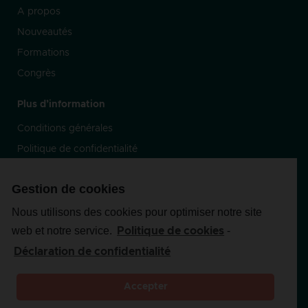
A propos
Nouveautés
Formations
Congrès
Plus d’information
Conditions générales
Politique de confidentialité
Fréquences de Nogier**
Gestion de cookies
Nous utilisons des cookies pour optimiser notre site
Suivez-nous
web et notre service.
-
Politique de cookies
Déclaration de confidentialité
Accepter
Copyright 2020 By
Prussik
–
Mentions légales –
**Les fréquences