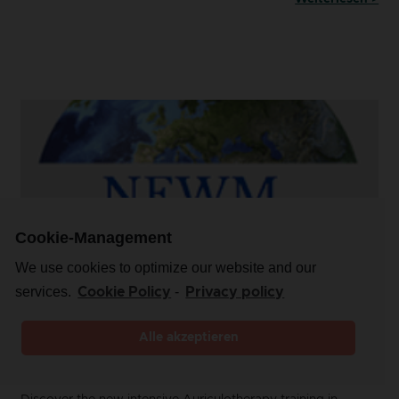
Cookie-Management
We use cookies to optimize our website and our
services.
-
Cookie Policy
Privacy policy
Alle akzeptieren
INTENSIVE AURICULAR THERAPY TRAINING
IN ENGLISH