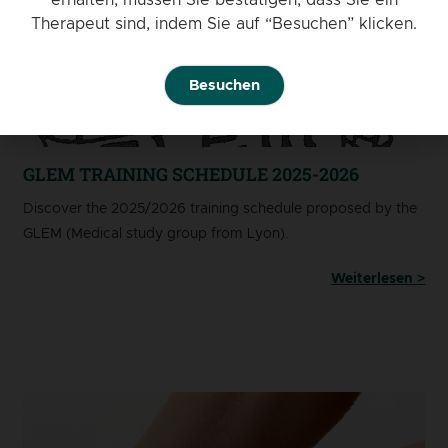
Therapeut sind, indem Sie auf “Besuchen” klicken.
Besuchen
GLEM TRAINING SCHEDULE 2025-2026
Discover the 2025/2026 training schedule proposed by the
GLEM (Medical study group from Lyon).
Weiterlesen >