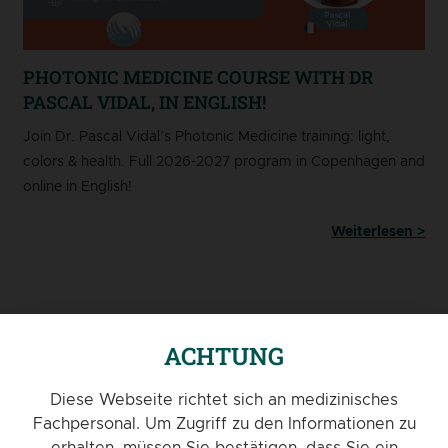
PHOTONIC MEDICINE COURSE WITH DR
PASCAL VIDAL, IN ENGLISH!
Join Dr. Pascal Vidal’s Photonic Medicine training: light,
colors & health. Full 2026-2027 program in Copenhagen and
online in English!
Weiterlesen >
ACHTUNG
Diese Webseite richtet sich an medizinisches
Fachpersonal. Um Zugriff zu den Informationen zu
erhalten, müssen Sie bestätigen, dass Sie ein