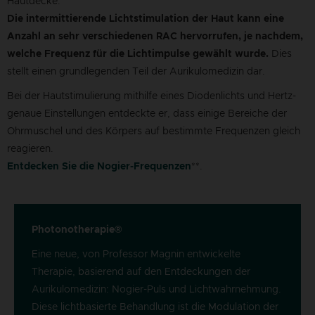
Hautdecke.
Die intermittierende Lichtstimulation der Haut kann eine
Anzahl an sehr verschiedenen RAC hervorrufen, je nachdem,
welche Frequenz für die Lichtimpulse gewählt wurde.
Dies
stellt einen grundlegenden Teil der Aurikulomedizin dar.
Bei der Hautstimulierung mithilfe eines Diodenlichts und Hertz-
genaue Einstellungen entdeckte er, dass einige Bereiche der
Ohrmuschel und des Körpers auf bestimmte Frequenzen gleich
reagieren.
Entdecken Sie die Nogier-Frequenzen
**.
Photonotherapie®
Eine neue, von Professor Magnin entwickelte
Therapie, basierend auf den Entdeckungen der
Aurikulomedizin: Nogier-Puls und Lichtwahrnehmung.
Diese lichtbasierte Behandlung ist die Modulation der