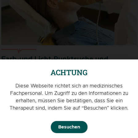
Farb-und Licht-Punktsuche und
Stimulation
ACHTUNG
Mehr als 150 Filter oder Farbscheiben, die mit den innovativen
Punktsuch- und Lichtstimulationsgeräten gekoppelt werden
Diese Webseite richtet sich an medizinisches
können. Ideal für den Einsatz in der Chromotherapie, der
Fachpersonal. Um Zugriff zu den Informationen zu
Photonenmedizin, der Aurikulomedizin und bei jeglicher
erhalten, müssen Sie bestätigen, dass Sie ein
Lichtstimulation des Körpers.
Therapeut sind, indem Sie auf “Besuchen” klicken.
Mehr erfahren
Besuchen