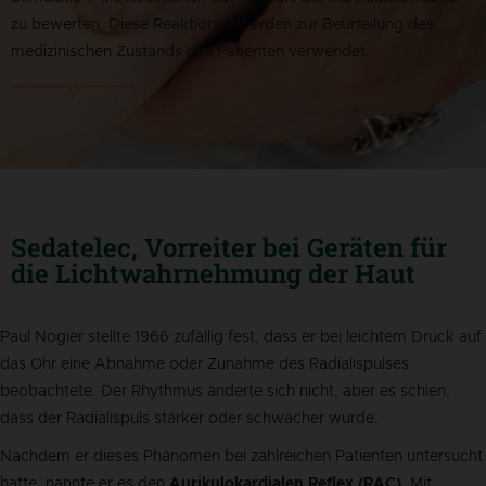
zu bewerten. Diese Reaktionen werden zur Beurteilung des
medizinischen Zustands des Patienten verwendet.
Sedatelec, Vorreiter bei Geräten für
die Lichtwahrnehmung der Haut
Paul Nogier stellte 1966 zufällig fest, dass er bei leichtem Druck auf
das Ohr eine Abnahme oder Zunahme des Radialispulses
beobachtete. Der Rhythmus änderte sich nicht, aber es schien,
dass der Radialispuls stärker oder schwächer wurde.
Nachdem er dieses Phänomen bei zahlreichen Patienten untersucht
hatte, nannte er es den
Aurikulokardialen Reflex (RAC)
. Mit