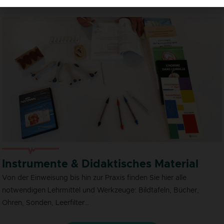
Instrumente & Didaktisches Material
Von der Einweisung bis hin zur Praxis finden Sie hier alle
notwendigen Lehrmittel und Werkzeuge: Bildtafeln, Bücher,
Ohren, Sonden, Leerfilter…