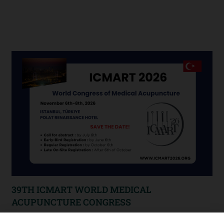
39TH ICMART WORLD MEDICAL
ACUPUNCTURE CONGRESS
The 39th ICMART World Congress on Medical Acupuncture