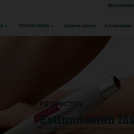
Conectars
AS
TECNOLOGÍAS
Quiénes somos
Actualidades
PRODUCTOS
Estimulación lá
Sedatelec ofrece láseres innovadores, ergonómic