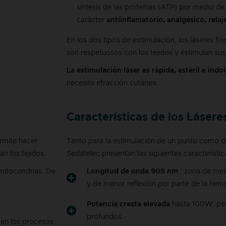
síntesis de las proteínas (ATP) por medio de
carácter
antiinflamatorio, analgésico, rela
En los dos tipos de estimulación, los láseres frío
son respetuosos con los tejidos y estimulan sus
La estimulación láser es rápida, estéril e indo
necesita efracción cutánea.
Características de los Láser
ermite hacer
Tanto para la estimulación de un punto como de
an los tejidos.
Sedatelec presentan las siguientes característic
 mitocondrias. De
Longitud de onda 905 nm
: zona de men
y de menor reflexión por parte de la hem
Potencia cresta elevada
hasta 100W: perm
profundos
 en los procesos