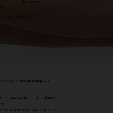
inarios, kinesiterapeutas,
etc.
 láser, totalmente inocua y sin
licación: la
terapia refleja
y la
a, el láser se utiliza especialmente
nto
.
ente sobre una zona. Actúa sobre la