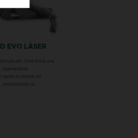
2D EVO LÁSER
stimulación. Este envía una
 regenerativa,
l rápida e intensa sin
, favoreciendo la