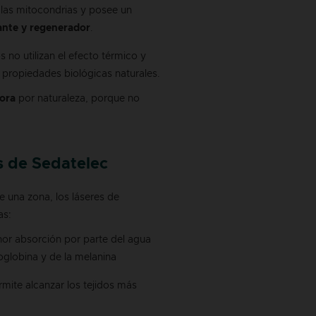
 las mitocondrias y posee un
jante y regenerador
.
s no utilizan el efecto térmico y
 propiedades biológicas naturales.
lora
por naturaleza, porque no
es de Sedatelec
 una zona, los láseres de
as:
or absorción por parte del agua
oglobina y de la melanina
ite alcanzar los tejidos más