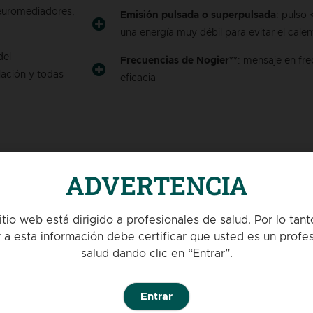
neuromediadores,
Emisión pulsada o superpulsada
: pulso
una energía muy débil para evitar el cale
del
Frecuencias de Nogier**
: mensaje en fr
lación y todas
eficacia
ADVERTENCIA
itio web está dirigido a profesionales de salud. Por lo tant
 a esta información debe certificar que usted es un profes
salud dando clic en “Entrar”.
Entrar