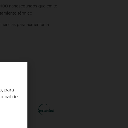
 <100 nanosegundos que emite
ntamiento térmico
ecuencias para aumentar la
o, para
ional de