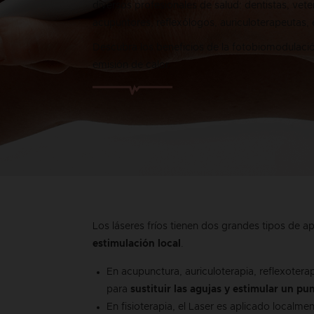
diversos profesionales de salud: dentistas, veter
acupuntores, reflexólogos, auriculoterapeutas, 
Descubra los beneficios de la fotobiomodulación
emisión de calor.
Los láseres fríos tienen dos grandes tipos de ap
estimulación local
.
En acupunctura, auriculoterapia, reflexoterapi
para
sustituir las agujas y estimular un pu
En fisioterapia, el Laser es aplicado localm