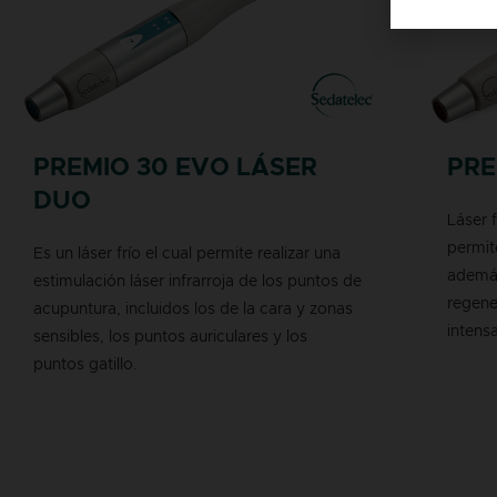
PREMIO 30 EVO LÁSER
PRE
DUO
Láser 
permit
Es un láser frío el cual permite realizar una
además
estimulación láser infrarroja de los puntos de
regene
acupuntura, incluidos los de la cara y zonas
intens
sensibles, los puntos auriculares y los
puntos gatillo.