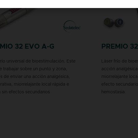
MIO 32 EVO A-G
PREMIO 3
frío universal de bioestimulación. Este
Láser frío de bioe
e trabajar sobre un punto y zona,
acción analgésica,
 de enviar una acción analgésica,
miorrelajante loca
rativa, miorrelajante local rápida e
efecto secundario
a sin efectos secundarios
hemostasia.