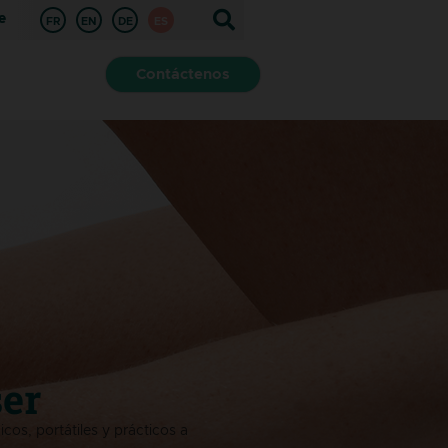
e
FR
EN
DE
ES
Contáctenos
ser
os, portátiles y prácticos a