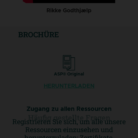
Rikke Godthjælp
BROCHÜRE
ASP® Original
HERUNTERLADEN
Zugang zu allen Ressourcen
Häufig gestellte Fragen
Registrieren Sie sich, um alle unsere
Ressourcen einzusehen und
Zur FAQ gehen
herunterzuladen: Zertifikate,