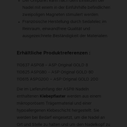
Der Ohrpunkt kann nach dem Einsetzen der
Nadel mit einem in der Einführhilfe befindlichen
zweipoligen Magneten stimuliert werden.
Französische Herstellung durch Sedatelec im
Reinraum, einwandfreie Qualität und
ausgezeichnete Beständigkeit der Materialien.
Erhältliche Produktreferenzen :
110637 ASPG8 – ASP Original GOLD 8
110625 ASPG80 – ASP Original GOLD 80
110615 ASPG200 – ASP Original GOLD 200
Die im Lieferumfang der ASP® Nadeln
enthaltenen
Klebepflaster
werden aus einem
mikroporösem Trägermaterial und einer
hypoallergenen Klebeschicht hergestellt. Sie
werden bei Bedarf eingesetzt, um die Nadel an
Ort und Stelle zu halten und um den Nadelkopf zu